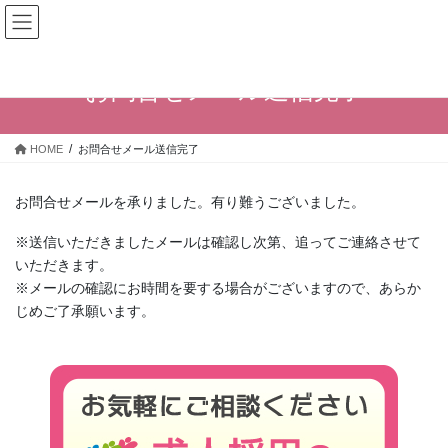
コ
ナ
ン
ビ
テ
ゲ
ン
ー
お問合せメール送信完了
ツ
シ
へ
ョ
ス
ン
HOME
お問合せメール送信完了
キ
に
ッ
移
プ
動
お問合せメールを承りました。有り難うございました。
※送信いただきましたメールは確認し次第、追ってご連絡させて
いただきます。
※メールの確認にお時間を要する場合がございますので、あらか
じめご了承願います。