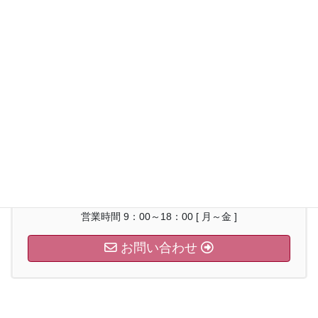
看護スタッフ、リハビリスタッフ全職員が、ご利用者様と同一世
帯家族のようになれるのを目指して、墨田区内、江東区内のご利
用者様宅を日々訪問しております。
また、スタッフの誕生日には、誕生花とケーキを贈呈しているア
ットホームなステーションです。
お気軽にお問い合わせください。
03-6240-4961
営業時間 9：00～18：00 [ 月～金 ]
お問い合わせ